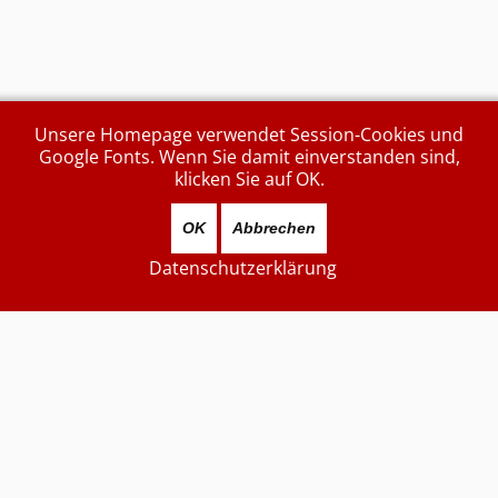
Unsere Homepage verwendet Session-Cookies und
Google Fonts. Wenn Sie damit einverstanden sind,
klicken Sie auf OK.
OK
Abbrechen
Datenschutzerklärung
Aktuell sind 1981 Gäste und keine Mitglieder online
Zuletzt aktualisiert
...gestern...
7873932
Besucher
Kontakt (unverschlüsselt):