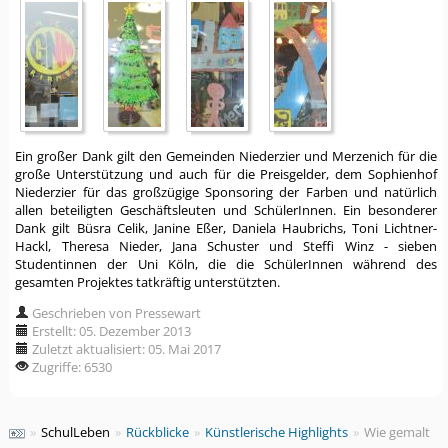
Ein großer Dank gilt den Gemeinden Niederzier und Merzenich für die
große Unterstützung und auch für die Preisgelder, dem Sophienhof
Niederzier für das großzügige Sponsoring der Farben und natürlich
allen beteiligten Geschäftsleuten und SchülerInnen. Ein besonderer
Dank gilt Büsra Celik, Janine Eßer, Daniela Haubrichs, Toni Lichtner-
Hackl, Theresa Nieder, Jana Schuster und Steffi Winz - sieben
Studentinnen der Uni Köln, die die SchülerInnen während des
gesamten Projektes tatkräftig unterstützten.
Geschrieben von Pressewart
Erstellt: 05. Dezember 2013
Zuletzt aktualisiert: 05. Mai 2017
Zugriffe: 6530
»
SchulLeben
»
Rückblicke
»
Künstlerische Highlights
»
Wie gemalt