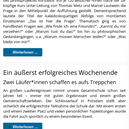
des Jahresprojektes vorstellte. Vor je 120 Besucher*innen hatte der 26-
köpfige Kurs unter Leitung von Thomas Metz und Marcel Lautwein die
Frage in den Mittelpunkt der Aufführung gestellt. Dementsprechend
lautete der Titel der kaleidoskopartigen Abfolge von montierten
Einzelszenen „Das ist hier die Frage“. Thematisch ging es von
handfesten Fragen wie „Wie finde ich eine Freundin?“, „Kannst du mir
verzeihen?“ oder „Warum tust du das?“ bis hin zu philosophischen
Gedankengängen, u.a. „Warum müssen Menschen leiden?“ oder „Was
bleibt von mir?“.
Weiterlesen ...
Ein äußerst erfolgreiches Wochenende
Zwei Läufer*innen schaffen es aufs Treppchen
An großen Laufereignissen nimmt unsere Gesamtschule schon seit
Jahren teil – immer mit guten Ergebnissen und einem großen
Gemeinschaftserleben. Der Schlösserlauf in Potsdam stellt aber
sicherlich die erfolgreichste Teilnahme der Schule dar. Mit einem ersten
und einem zweiten Platz und vielen persönlichen Topleistungen wurde
die Fahrt auch sportlich zu einem besonderen Event.
Weiterlesen ...