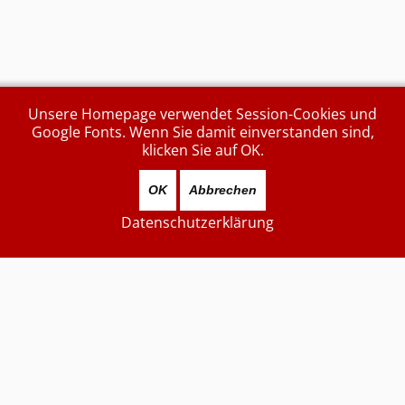
Unsere Homepage verwendet Session-Cookies und
Google Fonts. Wenn Sie damit einverstanden sind,
klicken Sie auf OK.
OK
Abbrechen
Datenschutzerklärung
Aktuell sind 284 Gäste und keine Mitglieder online
Zuletzt aktualisiert
...heute...
7870327
Besucher
Kontakt (unverschlüsselt):