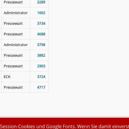
Pressewart
3289
Administrator
1662
Pressewart
3734
Pressewart
4688
Administrator
3798
Pressewart
3882
Pressewart
2963
ECK
3724
Pressewart
4717
ssion-Cookies und Google Fonts. Wenn Sie damit einverstan