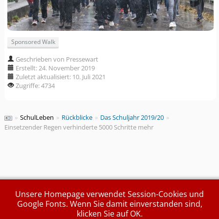
Sponsored Walk
Geschrieben von Pressewart
Erstellt: 24. November 2019
Zuletzt aktualisiert: 10. Juli 2021
Zugriffe: 4734
»
SchulLeben
»
Rückblicke
»
Das Schuljahr 2019/20
»
Einsetzender Regen verhinderte 5000 Schritte mehr
Unsere Homepage verwendet Session-Cookies und
Google Fonts. Wenn Sie damit einverstanden sind,
klicken Sie auf OK.