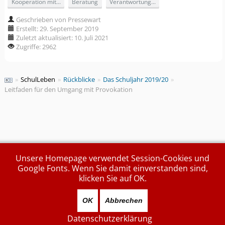
Kooperation mit...
Beratung
Verantwortung...
Geschrieben von Pressewart
Erstellt: 29. September 2019
Zuletzt aktualisiert: 10. Juli 2021
Zugriffe: 2962
»
SchulLeben
»
Rückblicke
»
Das Schuljahr 2019/20
»
Leitfaden für den Umgang mit Provokation
Unsere Homepage verwendet Session-Cookies und
Google Fonts. Wenn Sie damit einverstanden sind,
klicken Sie auf OK.
OK
Abbrechen
Datenschutzerklärung