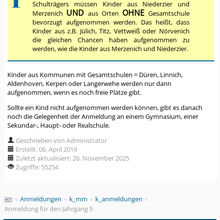
Schulträgers müssen Kinder aus Niederzier und
UND
OHNE
Merzenich
aus Orten
Gesamtschule
bevorzugt aufgenommen werden. Das heißt, dass
Kinder aus z.B. Jülich, Titz, Vettweiß oder Nörvenich
die gleichen Chancen haben aufgenommen zu
werden, wie die Kinder aus Merzenich und Niederzier.
Kinder aus Kommunen mit Gesamtschulen = Düren, Linnich,
Aldenhoven, Kerpen oder Langerwehe werden nur dann
aufgenommen, wenn es noch freie Plätze gibt.
Sollte ein Kind nicht aufgenommen werden können, gibt es danach
noch die Gelegenheit der Anmeldung an einem Gymnasium, einer
Sekundar-, Haupt- oder Realschule.
Geschrieben von Administrator
Erstellt: 06. April 2019
Zuletzt aktualisiert: 26. November 2025
Zugriffe: 55254
»
Anmeldungen
»
k_mm
»
k_anmeldungen
»
Anmeldung für den Jahrgang 5