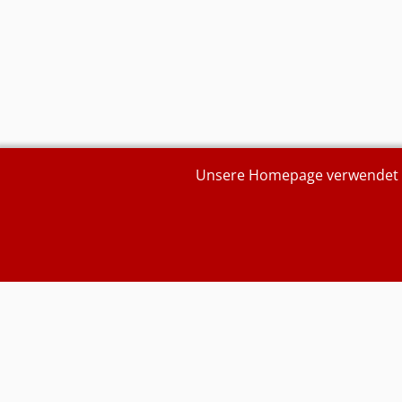
Unsere Homepage verwendet Se
Aktuell sind 202 Gäste und keine Mitglieder online