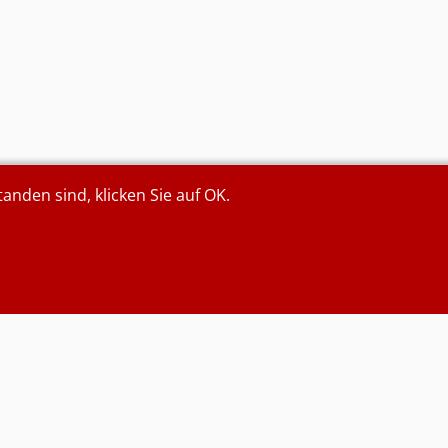
den sind, klicken Sie auf OK.
Kontakt (unverschlüsselt):
Schulmail:
info@gesamtschule-niederzier-
merzenich.de