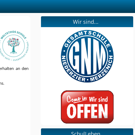
Wir sind...
erhalten an den
ms.
SchulLeben