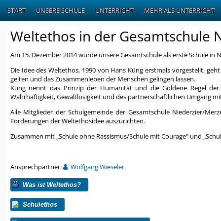
START
UNSERE SCHULE
UNTERRICHT
MEHR ALS UNTERRICHT
Weltethos in der Gesamtschule 
Am 15. Dezember 2014 wurde unsere Gesamtschule als erste Schule in N
Die Idee des Weltethos, 1990 von Hans Küng erstmals vorgestellt, geht 
gelten und das Zusammenleben der Menschen gelingen lassen.
Küng nennt das Prinzip der Humanität und die Goldene Regel der Me
Wahrhaftigkeit, Gewaltlosigkeit und des partnerschaftlichen Umgang mi
Alle Mitglieder der Schulgemeinde der Gesamtschule Niederzier/Merze
Forderungen der Weltethosidee auszurichten.
Zusammen mit „Schule ohne Rassismus/Schule mit Courage" und „Schule
Ansprechpartner:
Wolfgang Wieseler
Was ist Weltethos?
Schulethos