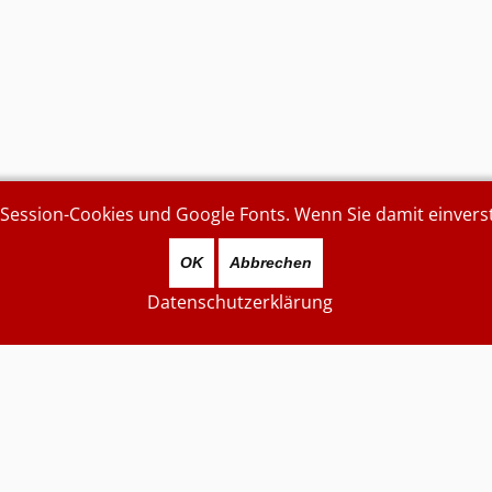
ssion-Cookies und Google Fonts. Wenn Sie damit einverstan
OK
Abbrechen
Datenschutzerklärung
Zuletzt aktualisiert
7872541
...gestern...
Besucher
Datenschutzerklärung
Impressum
Suchen
An-/ Abmelden