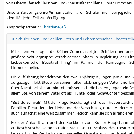
von Oberstufenschülerinnen und Oberstufenschüler zu ihrer Homosexua
Unsere Beratungslehrer*innen stehen allen SchülerInnen bei jegliche
Identität jeder Zeit zur Verfügung.
Ansprechpartnerin:
Christiane Jeß
70 Schülerinnen und Schüler, Eltern und Lehrer besuchen Theaters
Mit einem Ausflug in die Kölner Comedia zeigten Schülerinnen uns
größere Schülergruppe verschiedenen Alters in Begleitung der Elt
Liebeskomödie "Beautiful Thing" im Rahmen der Kampagne "Sch
Homosexuelle).
Die Aufführung handelt von den zwei 15jährigen Jungen Jamie und St
aufgezogen, lebt Steve bei seinem alkoholabhängigen Vater und Jami
über Nacht bei sich aufnimmt, müssen sich die beiden Jungen ein Bet
allem Ste, von seinem Vater oft als "Tunte" oder "Schwuchtel" besch
"Bist du schwul?" Mit der Frage beschäftigt sich das Theaterstück 
Familien, Freunden, der Liebe und der Verachtung durch Andere, ohn
auch zunächst eine Welt zusammen, jedoch kann sie sich arrangieren u
Bei der Ankunft am und der Rückkehr zum Kölner Hauptbahnhof erl
antifaschistische Demonstration statt. Der Entschluss, das Theater
Einsatz für die Wertschätzung sexueller Orientierung und Identität 