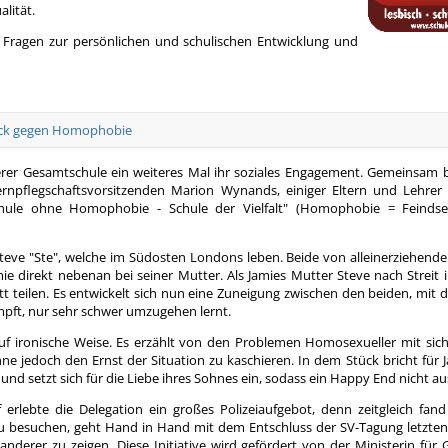
lität.
n Fragen zur persönlichen und schulischen Entwicklung und
tück gegen Homophobie
erer Gesamtschule ein weiteres Mal ihr soziales Engagement. Gemeinsam 
ernpflegschaftsvorsitzenden Marion Wynands, einiger Eltern und Lehrer 
ule ohne Homophobie - Schule der Vielfalt" (Homophobie = Feindsel
eve "Ste", welche im Südosten Londons leben. Beide von alleinerziehenden
e direkt nebenan bei seiner Mutter. Als Jamies Mutter Steve nach Streit 
t teilen. Es entwickelt sich nun eine Zuneigung zwischen den beiden, mit d
impft, nur sehr schwer umzugehen lernt.
auf ironische Weise. Es erzählt von den Problemen Homosexueller mit sich 
e jedoch den Ernst der Situation zu kaschieren. In dem Stück bricht für 
nd setzt sich für die Liebe ihres Sohnes ein, sodass ein Happy End nicht au
ebte die Delegation ein großes Polizeiaufgebot, denn zeitgleich fand
 zu besuchen, geht Hand in Hand mit dem Entschluss der SV-Tagung letzten
anderer zu zeigen. Diese Initiative wird gefördert von der Ministerin für 