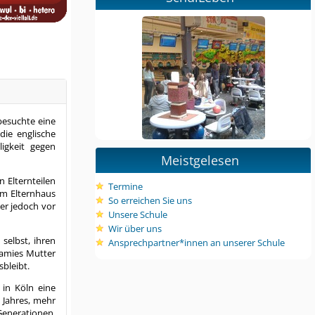
besuchte eine
die englische
igkeit gegen
Meistgelesen
 Elternteilen
Termine
im Elternhaus
So erreichen Sie uns
er jedoch vor
Unsere Schule
Wir über uns
selbst, ihren
Ansprechpartner*innen an unserer Schule
Jamies Mutter
sbleibt.
 in Köln eine
 Jahres, mehr
Generationen,