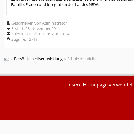
Familie, Frauen und Integration des Landes NRW.
Geschrieben von Administrator
Erstellt: 23. November 2011
Zuletzt aktualisiert: 26. April 2024
Zugriffe: 12719
»
Persönlichkeitsentwicklung
»
Schule der Vielfalt
Unsere Homepage verwendet Se