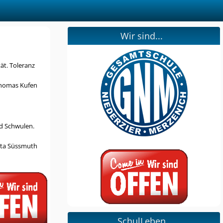
Wir sind...
ät. Toleranz
homas Kufen
nd Schwulen.
Rita Süssmuth
SchulLeben