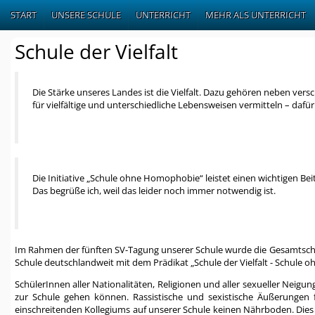
START
UNSERE SCHULE
UNTERRICHT
MEHR ALS UNTERRICHT
Schule der Vielfalt
Die Stärke unseres Landes ist die Vielfalt. Dazu gehören neben ve
für vielfältige und unterschiedliche Lebensweisen vermitteln – dafür i
Die Initiative „Schule ohne Homophobie“ leistet einen wichtigen 
Das begrüße ich, weil das leider noch immer notwendig ist.
Im Rahmen der fünften SV-Tagung unserer Schule wurde die Gesamtsch
Schule deutschlandweit mit dem Prädikat „Schule der Vielfalt - Schule
SchülerInnen aller Nationalitäten, Religionen und aller sexueller Neigu
zur Schule gehen können. Rassistische und sexistische Äußerungen
einschreitenden Kollegiums auf unserer Schule keinen Nährboden. Dies 