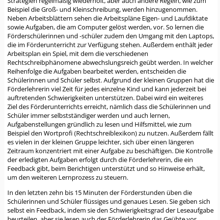
Strategien regelmäßig wiederholt, aber auch andere Regeln, wie zum
Beispiel die Groß- und Kleinschreibung, werden hinzugenommen.
Neben Arbeitsblättern sehen die Arbeitspläne Eigen- und Laufdiktate
sowie Aufgaben, die am Computer gelöst werden, vor. So lernen die
Förderschülerinnen und -schüler zudem den Umgang mit den Laptops,
die im Förderunterricht zur Verfügung stehen. Außerdem enthält jeder
Arbeitsplan ein Spiel, mit dem die verschiedenen
Rechtschreibphänomene abwechslungsreich geübt werden. In welcher
Reihenfolge die Aufgaben bearbeitet werden, entscheiden die
Schülerinnen und Schüler selbst. Aufgrund der kleinen Gruppen hat die
Förderlehrerin viel Zeit für jedes einzelne Kind und kann jederzeit bei
auftretenden Schwierigkeiten unterstützen. Dabei wird ein weiteres
Ziel des Förderunterrichts erreicht, nämlich dass die Schülerinnen und
Schüler immer selbstständiger werden und auch lernen,
Aufgabenstellungen gründlich zu lesen und Hilfsmittel, wie zum
Beispiel den Wortprofi (Rechtschreiblexikon) zu nutzen. Außerdem fällt
es vielen in der kleinen Gruppe leichter, sich über einen längeren
Zeitraum konzentriert mit einer Aufgabe zu beschäftigen. Die Kontrolle
der erledigten Aufgaben erfolgt durch die Förderlehrerin, die ein
Feedback gibt, beim Berichtigen unterstützt und so Hinweise erhält,
um den weiteren Lernprozess zu steuern.
In den letzten zehn bis 15 Minuten der Förderstunden üben die
Schülerinnen und Schüler flüssiges und genaues Lesen. Sie geben sich
selbst ein Feedback, indem sie den Schwierigkeitsgrad der Leseaufgabe
beurteilen, aber sie lesen auch der Förderlehrerin das Geübte vor.