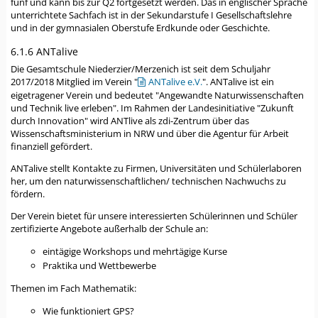
fünf und kann bis zur Q2 fortgesetzt werden. Das in englischer Sprache
unterrichtete Sachfach ist in der Sekundarstufe I Gesellschaftslehre
und in der gymnasialen Oberstufe Erdkunde oder Geschichte.
6.1.6 ANTalive
Die Gesamtschule Niederzier/Merzenich ist seit dem Schuljahr
2017/2018 Mitglied im Verein "
ANTalive e.V.
". ANTalive ist ein
eigetragener Verein und bedeutet "Angewandte Naturwissenschaften
und Technik live erleben". Im Rahmen der Landesinitiative "Zukunft
durch Innovation" wird ANTlive als zdi-Zentrum über das
Wissenschaftsministerium in NRW und über die Agentur für Arbeit
finanziell gefördert.
ANTalive stellt Kontakte zu Firmen, Universitäten und Schülerlaboren
her, um den naturwissenschaftlichen/ technischen Nachwuchs zu
fördern.
Der Verein bietet für unsere interessierten Schülerinnen und Schüler
zertifizierte Angebote außerhalb der Schule an:
eintägige Workshops und mehrtägige Kurse
Praktika und Wettbewerbe
Themen im Fach Mathematik:
Wie funktioniert GPS?