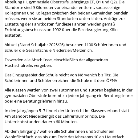
Abteilung III, gymnasiale Oberstufe, Jahrgänge EF, Q1 und Q2). Die
Standorte sind 9 Kilometer voneinander entfernt, sodass einige
Kolleginnen und Kollegen zwischen den beiden Gemeinden pendeln
müssen, wenn sie an beiden Standorten unterrichten. Anträge zur
Erstattung der Fahrtkosten für diese Fahrten werden gemäß
Errichtungsbeschluss von 1992 über die Bezirksregierung Köln
erstattet.
Aktuell (Stand Schuljahr 2025/26) besuchen 1100 Schülerinnen und
Schüler die Gesamtschule Niederzier/Merzenich.
Es werden alle Abschlüsse, einschließlich der allgemeinen
Hochschulreife, vergeben.
Das Einzugsgebiet der Schule reicht von Nörvenich bis Titz. Die
Schülerinnen und Schüler erreichen die Schule mit dem ÖPNV.
Alle Klassen werden von zwei Tutorinnen und Tutoren begleitet, in der
gymnasialen Oberstufe kommt zu jedem Jahrgang ein Beratungslehrer
oder eine Beratungslehrerin hinzu.
In den Jahrgängen 5 -7 findet der Unterricht im Klassenverband statt.
Am Standort Niederzier gilt das Lehrerraumprinzip. Die
Unterrichtsstunden dauern 60 Minuten.
Ab dem Jahrgang 7 wählen alle Schülerinnen und Schüler ein
Wahlpflichtfach, das bis zum Ende des Jahrgangs 10 als Hauptfach