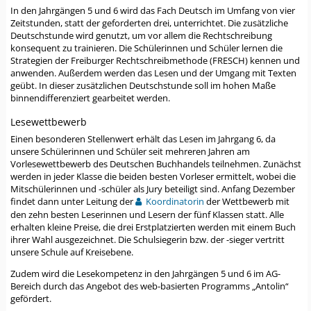
In den Jahrgängen 5 und 6 wird das Fach Deutsch im Umfang von vier
Zeitstunden, statt der geforderten drei, unterrichtet. Die zusätzliche
Deutschstunde wird genutzt, um vor allem die Rechtschreibung
konsequent zu trainieren. Die Schülerinnen und Schüler lernen die
Strategien der Freiburger Rechtschreibmethode (FRESCH) kennen und
anwenden. Außerdem werden das Lesen und der Umgang mit Texten
geübt. In dieser zusätzlichen Deutschstunde soll im hohen Maße
binnendifferenziert gearbeitet werden.
Lesewettbewerb
Einen besonderen Stellenwert erhält das Lesen im Jahrgang 6, da
unsere Schülerinnen und Schüler seit mehreren Jahren am
Vorlesewettbewerb des Deutschen Buchhandels teilnehmen. Zunächst
werden in jeder Klasse die beiden besten Vorleser ermittelt, wobei die
Mitschülerinnen und -schüler als Jury beteiligt sind. Anfang Dezember
findet dann unter Leitung der
Koordinatorin
der Wettbewerb mit
den zehn besten Leserinnen und Lesern der fünf Klassen statt. Alle
erhalten kleine Preise, die drei Erstplatzierten werden mit einem Buch
ihrer Wahl ausgezeichnet. Die Schulsiegerin bzw. der -sieger vertritt
unsere Schule auf Kreisebene.
Zudem wird die Lesekompetenz in den Jahrgängen 5 und 6 im AG-
Bereich durch das Angebot des web-basierten Programms „Antolin“
gefördert.