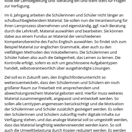
Rolle der Lernbegleitung und -beratung ein und steht stets für Fragen
zur Verfügung.
Im 6. Jahrgang arbeiten die Schülerinnen und Schüler nicht länger an
schulbuchbegleitendem Material. Sie sollen nun die Verantwortung für
ihren Lernprozess übernehmen und eigenständig, ggf. nach Beratung
durch die Lehrkraft, Material auswählen und bearbeiten. Sie können
dabei aus einem Fundus an Material der verschiedenen
Kompetenzbereiche des Fachs Englisch auswählen. So findet sich zum
Beispiel Material zur englischen Grammatik, aber auch zu den
vielfältigen Methoden des Vokabellernens. Die Schülerinnen und
Schüler haben also auch die Gelegenheit, das Lernen zu lernen. Die
Kontrolle erfolgt, sofern es sich um geschlossene Aufgabentypen
handelt, selbstverantwortlich über ausgehändigte Lösungen.
Ziel soll es in Zukunft sein, den Englischförderunterricht so
weiterzuentwickeln, dass den Schülerinnen und Schülern ein noch
größerer Raum zur Freiarbeit mit ansprechendem und
abwechslungsreichem Material geboten wird. Hierfür muss weiteres
Material zusammengestellt, angepasst und entwickelt werden. So
sollen alle Lerntypen angemessen berücksichtigt und die Motivation
der Schülerinnen und Schüler zusätzlich gesteigert werden. Es sollen
den Schülerinnen und Schülern zukünftig mehr digitale Inhalte zur
Verfügung stehen, und das analoge Material soll so umgestellt werden,
dass das Material langfristig wiederverwendet werden kann. So soll
auch die Umweltbelastung durch Kopien reduziert werden. Es werden