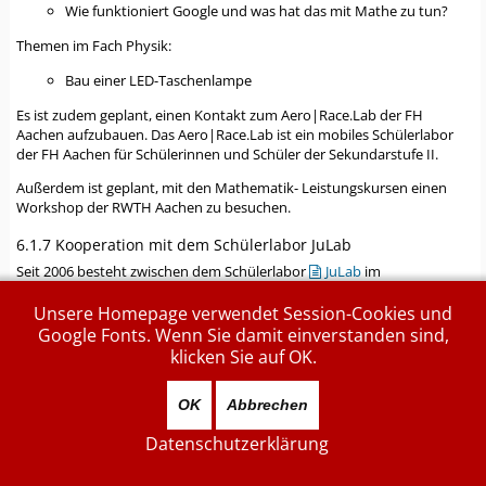
Wie funktioniert Google und was hat das mit Mathe zu tun?
Themen im Fach Physik:
Bau einer LED-Taschenlampe
Es ist zudem geplant, einen Kontakt zum Aero|Race.Lab der FH
Aachen aufzubauen. Das Aero|Race.Lab ist ein mobiles Schülerlabor
der FH Aachen für Schülerinnen und Schüler der Sekundarstufe II.
Außerdem ist geplant, mit den Mathematik- Leistungskursen einen
Workshop der RWTH Aachen zu besuchen.
6.1.7 Kooperation mit dem Schülerlabor JuLab
Seit 2006 besteht zwischen dem Schülerlabor
JuLab
im
Forschungszentrum Jülich und unserer Schule eine Kooperation. Jedes
Jahr zum Schuljahresende können sich interessierte Schülerinnen und
Unsere Homepage verwendet Session-Cookies und
Schüler des 6. Jahrgangs um einen der 10 begehrten Plätze bewerben.
Google Fonts. Wenn Sie damit einverstanden sind,
klicken Sie auf OK.
Unsere ausgewählten Schülerinnen und Schüler werden in den
folgenden Jahren im naturwissenschaftlich-technischen Bereich
besonders gefördert, indem sie in den Jahrgängen 7 und 8 an in der
OK
Abbrechen
Regel fünf ganztägigen Terminen das Schülerlabor besuchen und sich
Datenschutzerklärung
dort mit aktuellen Forschungsthemen beschäftigen. Sie werden in der
gesamten Breite der naturwissenschaftlichen Fächer experimentieren,
an Exkursionen in die einzelnen Institute teilnehmen und bei