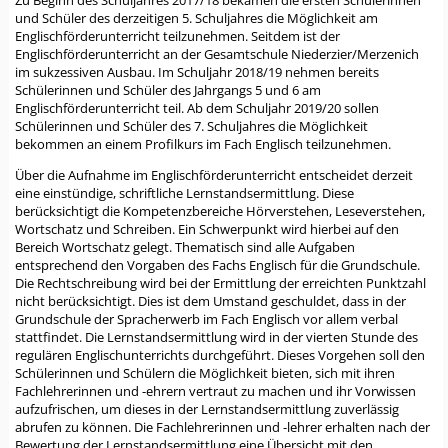
Zu Beginn des Schuljahres 2017/18 bekamen die ersten Schülerinnen
und Schüler des derzeitigen 5. Schuljahres die Möglichkeit am
Englischförderunterricht teilzunehmen. Seitdem ist der
Englischförderunterricht an der Gesamtschule Niederzier/Merzenich
im sukzessiven Ausbau. Im Schuljahr 2018/19 nehmen bereits
Schülerinnen und Schüler des Jahrgangs 5 und 6 am
Englischförderunterricht teil. Ab dem Schuljahr 2019/20 sollen
Schülerinnen und Schüler des 7. Schuljahres die Möglichkeit
bekommen an einem Profilkurs im Fach Englisch teilzunehmen.
Über die Aufnahme im Englischförderunterricht entscheidet derzeit
eine einstündige, schriftliche Lernstandsermittlung. Diese
berücksichtigt die Kompetenzbereiche Hörverstehen, Leseverstehen,
Wortschatz und Schreiben. Ein Schwerpunkt wird hierbei auf den
Bereich Wortschatz gelegt. Thematisch sind alle Aufgaben
entsprechend den Vorgaben des Fachs Englisch für die Grundschule.
Die Rechtschreibung wird bei der Ermittlung der erreichten Punktzahl
nicht berücksichtigt. Dies ist dem Umstand geschuldet, dass in der
Grundschule der Spracherwerb im Fach Englisch vor allem verbal
stattfindet. Die Lernstandsermittlung wird in der vierten Stunde des
regulären Englischunterrichts durchgeführt. Dieses Vorgehen soll den
Schülerinnen und Schülern die Möglichkeit bieten, sich mit ihren
Fachlehrerinnen und -ehrern vertraut zu machen und ihr Vorwissen
aufzufrischen, um dieses in der Lernstandsermittlung zuverlässig
abrufen zu können. Die Fachlehrerinnen und -lehrer erhalten nach der
Bewertung der Lernstandsermittlung eine Übersicht mit den