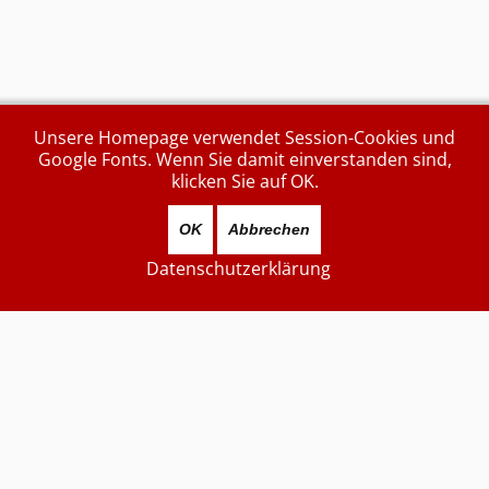
Unsere Homepage verwendet Session-Cookies und
Google Fonts. Wenn Sie damit einverstanden sind,
klicken Sie auf OK.
OK
Abbrechen
Datenschutzerklärung
Aktuell sind 82 Gäste und keine Mitglieder online
Zuletzt aktualisiert
...heute...
7870735
Besucher
Kontakt (unverschlüsselt):