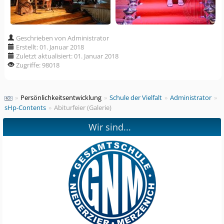
Geschrieben von Administrator
Erstellt: 01. Januar 2018
Zuletzt aktualisiert: 01. Januar 2018
Zugriffe: 98018
»
Persönlichkeitsentwicklung
»
Schule der Vielfalt
»
Administrator
»
sHp-Contents
»
Abiturfeier (Galerie)
Wir sind...