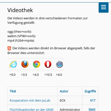
Videothek
Die Videos werden in drei verschiedenen Formaten zur
Verfügung gestellt:
ogg (theo+vorb)
webm (VP80+vorb)
mp4 (h264+mp4a)
Die Videos werden direkt im Browser abgespielt, falls der
Browser dies unterstützt:
>9.0
>3.5
>4.0
>10.5
>4.0
Titel
Autor
Zugriffe
Kooperation mit dem JuLab
ECK
617
Flüchtlingskinder an der GNM
Administrator
5845