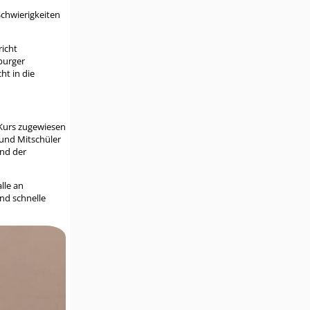
Schwierigkeiten
richt
burger
ht in die
-Kurs zugewiesen
 und Mitschüler
und der
lle an
nd schnelle