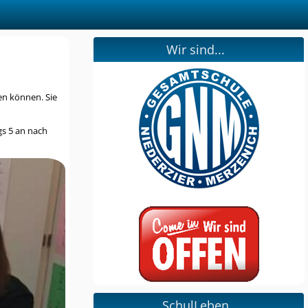
Wir sind...
en können. Sie
gs 5 an nach
SchulLeben