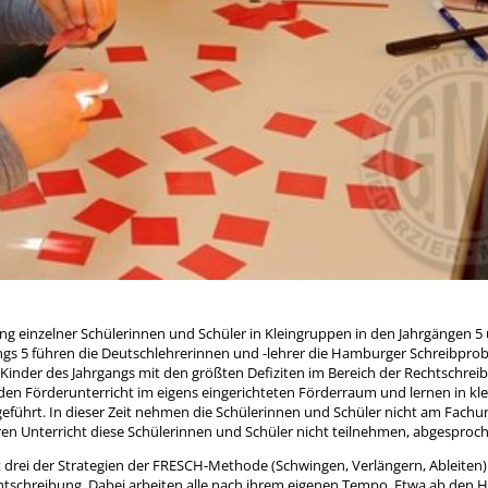
rung einzelner Schülerinnen und Schüler in Kleingruppen in den Jahrgängen 5 
angs 5 führen die Deutschlehrerinnen und -lehrer die Hamburger Schreibpro
Kinder des Jahrgangs mit den größten Defiziten im Bereich der Rechtschre
den Förderunterricht im eigens eingerichteten Förderraum und lernen in kl
geführt. In dieser Zeit nehmen die Schülerinnen und Schüler nicht am Fachun
deren Unterricht diese Schülerinnen und Schüler nicht teilnehmen, abgesproc
t drei der Strategien der FRESCH-Methode (Schwingen, Verlängern, Ableiten
tschreibung. Dabei arbeiten alle nach ihrem eigenen Tempo. Etwa ab den H