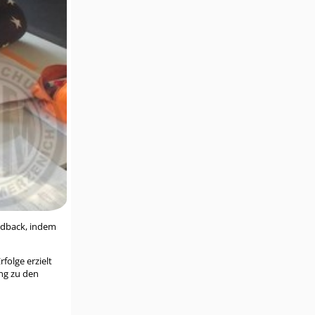
eedback, indem
folge erzielt
ng zu den