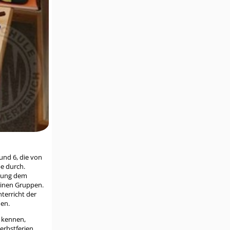
und 6, die von
be durch.
ibung dem
einen Gruppen.
terricht der
hen.
) kennen,
erbstferien