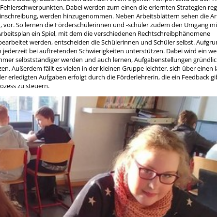
en Fehlerschwerpunkten. Dabei werden zum einen die erlernten Strategien re
Kleinschreibung, werden hinzugenommen. Neben Arbeitsblättern sehen die Ar
, vor. So lernen die Förderschülerinnen und -schüler zudem den Umgang mi
 Arbeitsplan ein Spiel, mit dem die verschiedenen Rechtschreibphänomene
earbeitet werden, entscheiden die Schülerinnen und Schüler selbst. Aufgru
n jederzeit bei auftretenden Schwierigkeiten unterstützen. Dabei wird ein wei
 immer selbstständiger werden und auch lernen, Aufgabenstellungen gründlic
en. Außerdem fällt es vielen in der kleinen Gruppe leichter, sich über einen
er erledigten Aufgaben erfolgt durch die Förderlehrerin, die ein Feedback gi
ozess zu steuern.