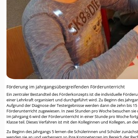
Förderung im jahrgangsübergreifenden Förderunterricht
Ein zentraler Bestandteil des Förderkonzepts ist die individuelle Förde
einer Lehrkraft organisiert und durchgeführt wird. Zu Beginn des Jahrg
Aufgrund der Diagnose der Testergebnisse werden dann die zehn bis 15 
Förderunterricht zugewiesen. In zwei Stunden pro Woche besuchen sie 
Im Jahrgang 6 wird der Förderunterricht in einer Stunde pro Woche fort
Klasse teil. Dieses Verfahren ist mit den Kolleginnen und Kollegen, an 
Zu Beginn des Jahrgangs 5 lernen die Schülerinnen und Schüler zunächs
wenden sie an und verbessern so ihre Kompetenzen im Bereich der Rech