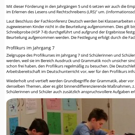
Mit dieser Förderung in den Jahrgängen 5 und 6 setzen wir auch die E
im Erlernen des Lesens und Rechtschreibens (LRS)" um. (Informationssch
Laut Beschluss der Fachkonferenz Deutsch werden bei Klassenarbeiten 
zugewiesenen Kinder nicht in die Beurteilung aufgenommen. Dies gilt b
Schreibprobe (HSP 7-8) durchgeführt und aufgrund der Ergebnisse festge
Beurteilung aufgenommen werden. Die Festlegung erfolgt durch die Fach
Profilkurs im Jahrgang 7
Zielgruppe des Profilkurses im Jahrgang 7 sind Schülerinnen und Schüle
werden, weil sie im Bereich Ausdruck und Grammatik noch unsicher sind.
schon frei haben, den Profilkurs regelmäßig zu besuchen. Die Deutschleh
Arbeitsbereitschaft im Deutschunterricht vor, wer für den Profilkurs inf
Wiederholt und vertieft werden Grundbegriffe der Grammatik, aber vor 
denselben Themen, aber es gibt binnendifferenzierende Maßnahmen, z.B
Schülerinnen und Schüler auch zusätzlich anspruchsvollere Aufgaben er