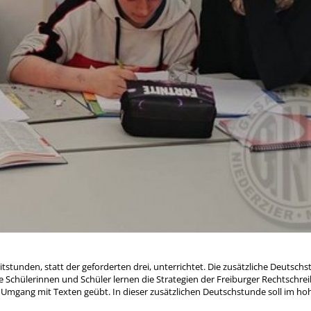
stunden, statt der geforderten drei, unterrichtet. Die zusätzliche Deutsch
ie Schülerinnen und Schüler lernen die Strategien der Freiburger Rechtschr
gang mit Texten geübt. In dieser zusätzlichen Deutschstunde soll im h