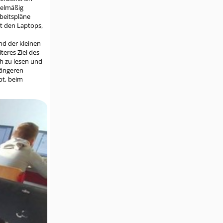
gelmäßig
beitspläne
t den Laptops,
nd der kleinen
teres Ziel des
h zu lesen und
 längeren
bt, beim