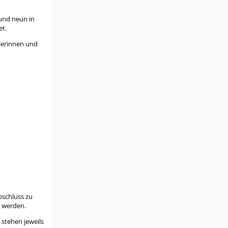
 und neun in
et.
ülerinnen und
bschluss zu
n werden.
 stehen jeweils