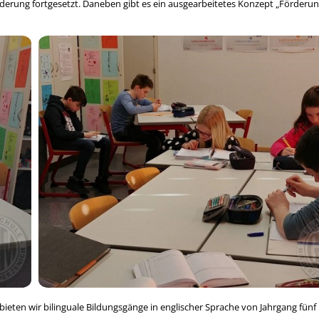
rderung fortgesetzt. Daneben gibt es ein ausgearbeitetes Konzept „Förderun
ieten wir bilinguale Bildungsgänge in englischer Sprache von Jahrgang fünf 