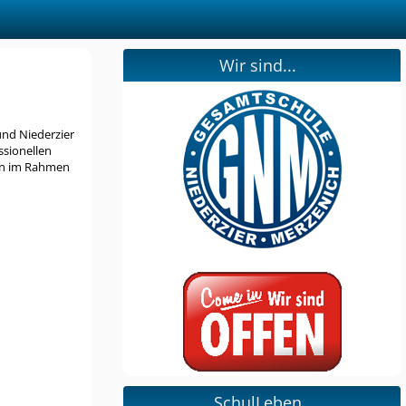
Wir sind...
und Niederzier
ssionellen
zen im Rahmen
SchulLeben