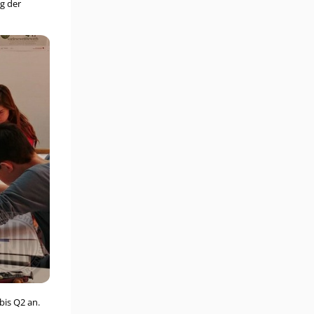
g der
bis Q2 an.