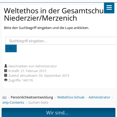
Weltethos in der Gesamtschule
Niederzier/Merzenich
Bitte den Suchbegriff eingeben und die Lupe anklicken.
Suchen
...
Geschrieben von Administrator
Erstellt: 21. Februar 2015
Zuletzt aktualisiert: 03. September 2015
Zugriffe: 140176
»
Persönlichkeitsentwicklung
»
Weltethos-Schule
»
Administrator
»
sHp-Contents
»
Suchen-Seite
Wir sind...