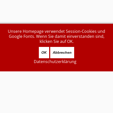
Unsere Homepage verwendet Session-Cookies und
Google Fonts. Wenn Sie damit einverstanden sind,
klicken Sie auf OK.
OK
Abbrechen
Datenschutzerklärung
Aktuell sind 405 Gäste und keine Mitglieder online
Zuletzt aktualisiert
...vorgestern...
7876944
Besucher
Kontakt (unverschlüsselt):