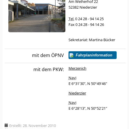
Am Weiherhof 22
52382 Niederzier
Tel.
0 24 28 - 94 14 25
Fax 0 24 28 - 94 14 26
Sekretariat: Martina Bücker
mit dem ÖPNV
Fahrplaninformation
Merzenich
mit dem PKW:
Navi
E 6°31'30", N 50°49'46"
Niederzier
Navi
E 6°28'13", N 50°52'21"
Erstellt: 28. November 2010