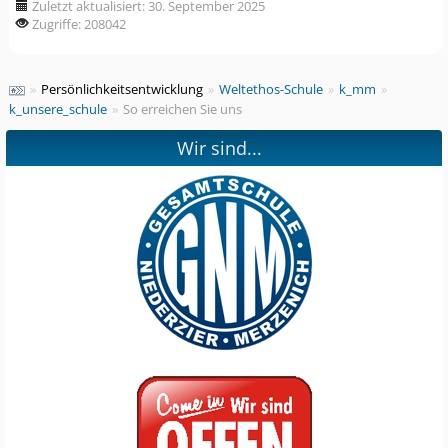
Zuletzt aktualisiert: 30. September 2025
Zugriffe: 208042
»
Persönlichkeitsentwicklung
»
Weltethos-Schule
»
k_mm
»
k_unsere_schule
»
So erreichen Sie uns
Wir sind...