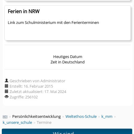
Ferien in NRW
Link zum Schulministerium mit den Ferienterminen
Heutiges Datum
Zeit in Deutschland
Geschrieben von Administrator
Erstellt: 16. Februar 2015
Zuletzt aktualisiert: 17. Mai 2024
Zugriffe: 256102
»
Persönlichkeitsentwicklung
»
Weltethos-Schule
»
k_mm
»
k_unsere_schule
»
Termine
Wir sind...