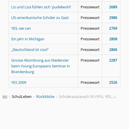
Liz und Liza fühlen sich 'pudelwohl'
Pressewart
2689
US-amerikanische Schüler zu Gast
Pressewart
2986
YES, we can
Pressewart
2769
Ein Jahr in Michigan
Pressewart
2808
„Deutschland ist cool"
Pressewart
2866
Grosse Abordnung aus Niederzier
Pressewart
2287
beim Young Europeans Seminar in
Brandenburg
YES 2009
Pressewart
2526
»
SchulLeben
»
Rückblicke
»
Schüleraustausch SII (YFU, YES,...)