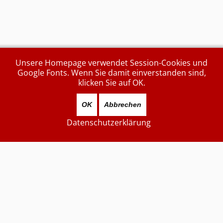
Unsere Homepage verwendet Session-Cookies und
Google Fonts. Wenn Sie damit einverstanden sind,
klicken Sie auf OK.
OK
Abbrechen
Datenschutzerklärung
Aktuell sind 1107 Gäste und keine Mitglieder online
Zuletzt aktualisiert
...gestern...
7868854
Besucher
Kontakt (unverschlüsselt):